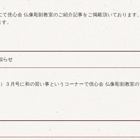
イトにて侊心会 仏像彫刻教室のご紹介記事をご掲載頂いておりま
ます。
知らせ
（オッジ）３月号に和の習い事というコーナーで侊心会 仏像彫刻教