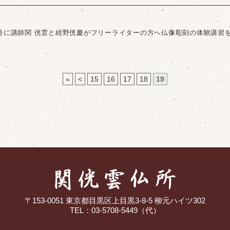
2,03号に講師関 侊雲と紺野侊慶がフリーライターの方へ仏像彫刻の体験講
«
<
15
16
17
18
19
〒153-0051 東京都目黒区上目黒3-8-5 柳元ハイツ302
TEL：03-5708-5449（代）