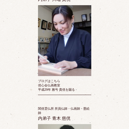
ブログはこちら
侊心会仏画教室
平成29年 雅号 貴侊を賜る
関侊雲仏所 所員仏師・仏画師・墨絵
師
内弟子 青木 慈侊