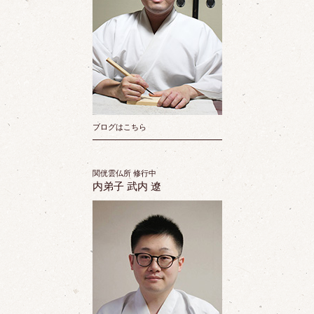
ブログはこちら
関侊雲仏所 修行中
内弟子 武内 遼