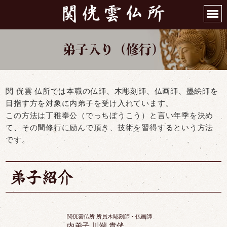
弟子入り（修行）
関 侊雲 仏所では本職の仏師、木彫刻師、仏画師、墨絵師を
目指す方を対象に内弟子を受け入れています。
この方法は丁稚奉公（でっちぼうこう）と言い年季を決め
て、その間修行に励んで頂き、技術を習得するという方法
です。
関侊雲仏所 所員木彫刻師・仏画師
内弟子 川端 貴侊