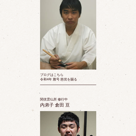
ブログはこちら
令和4年 雅号 慈侊を賜る
関侊雲仏所 修行中
内弟子 倉田 亘