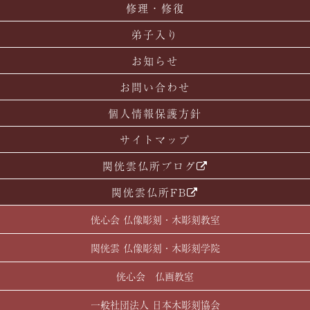
修理・修復
弟子入り
お知らせ
お問い合わせ
個人情報保護方針
サイトマップ
関侊雲仏所ブログ
関侊雲仏所FB
侊心会 仏像彫刻・木彫刻教室
関侊雲 仏像彫刻・木彫刻学院
侊心会 仏画教室
一般社団法人 日本木彫刻協会