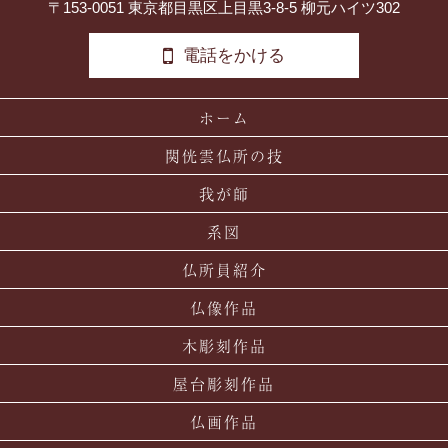
〒153-0051 東京都目黒区上目黒3-8-5 柳元ハイツ302
電話をかける
ホーム
関侊雲仏所の技
我が師
系図
仏所員紹介
仏像作品
木彫刻作品
屋台彫刻作品
仏画作品