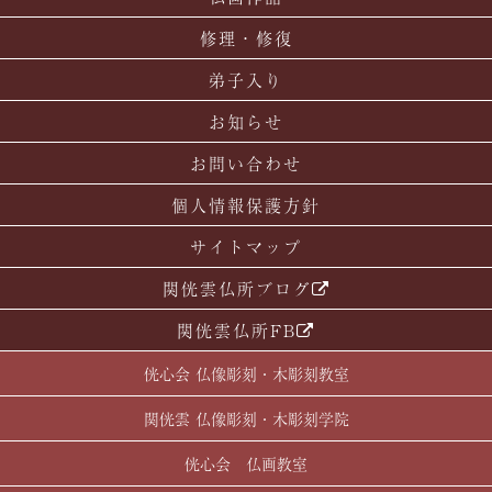
修理・修復
弟子入り
お知らせ
お問い合わせ
個人情報保護方針
サイトマップ
関侊雲仏所ブログ
関侊雲仏所FB
侊心会 仏像彫刻・木彫刻教室
関侊雲 仏像彫刻・木彫刻学院
侊心会 仏画教室