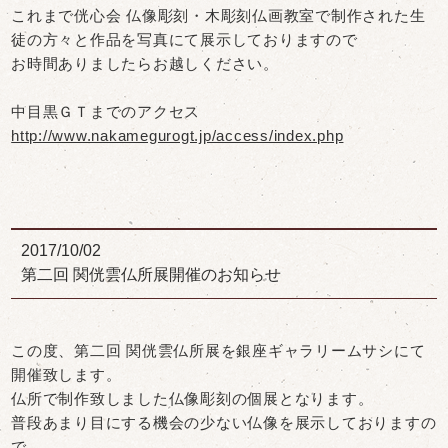
これまで侊心会 仏像彫刻・木彫刻仏画教室で制作された生
徒の方々と作品を写真にて展示しておりますので
お時間ありましたらお越しください。
中目黒ＧＴまでのアクセス
http://www.nakamegurogt.jp/access/index.php
2017/10/02
第二回 関侊雲仏所展開催のお知らせ
この度、第二回 関侊雲仏所展を銀座ギャラリームサシにて
開催致します。
仏所で制作致しました仏像彫刻の個展となります。
普段あまり目にする機会の少ない仏像を展示しておりますの
で、