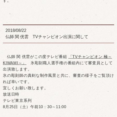
す。
2018/08/22
仏師 関 侊雲 TVチャンピオン出演に関して
仏師 関 侊雲がこの度テレビ番組
「TVチャンピオン 極～
KIWAMI～」
氷彫刻職人選手権の番組内にて審査員として
出演致します。
氷の彫刻師の真剣な制作風景と共に、審査の様子をご覧頂け
れば幸いです。
宜しくお願い致します。
放送日時
テレビ東京系列
8月25日（土）午前10：30～11:00