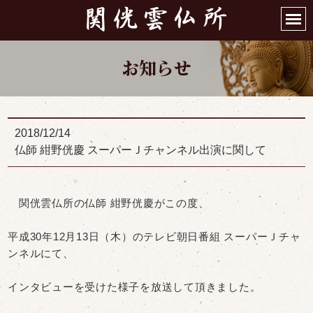
お知らせ
2018/12/14
仏師 紺野侊慶 スーパーＪチャンネル出演に関して
関侊雲仏所の仏師 紺野侊慶がこの度、
平成30年12月13日（木）のテレビ朝日番組
スーパーＪチャ
ンネルにて、
インタビューを受けた様子を放送して頂きました。