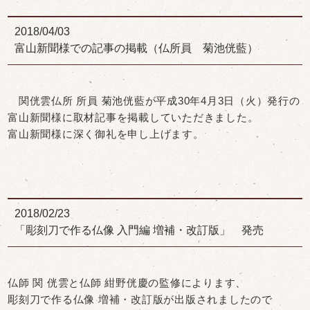
2018/04/03
富山新聞様での記事の掲載（仏所員 菊池侊藍）
関侊雲仏所 所員 菊池侊藍が平成30年4月3日（火）発行の
富山新聞様に取材記事を掲載していただきました。
富山新聞様に深く御礼を申し上げます。
2018/02/23
「彫刻刀で作る仏像 入門編 増補・改訂版」 発売
仏師 関 侊雲と仏師 紺野侊慶の監修によります、
彫刻刀で作る仏像 増補・改訂版が出版されましたので