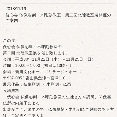
2018/11/19
侊心会 仏像彫刻・木彫刻教室 第二回北陸教室展開催の
ご案内
この度、
侊心会 仏像彫刻・木彫刻教室の
第二回 北陸教室展を催し致します。
会期：平成30年11月22日（木）～11月25日（日）
時間：10:00～17:00（初日は13時～）
会場：新川文化ホール（ミラージュホール）
〒937-0853 富山県魚津市宮津110
展示作品：仏像彫刻 ・ 木彫刻・仏画
入場無料
侊心会 仏像彫刻・木彫刻教室の生徒さんや講師、関侊雲
仏所の内弟子による
出展がございますので、仏像彫刻・木彫刻にご興味のある方
は、ご家族やご友人を